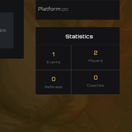
Platform:
pc
les
Statistics
2
1
Players
Events
0
0
Coaches
Referees