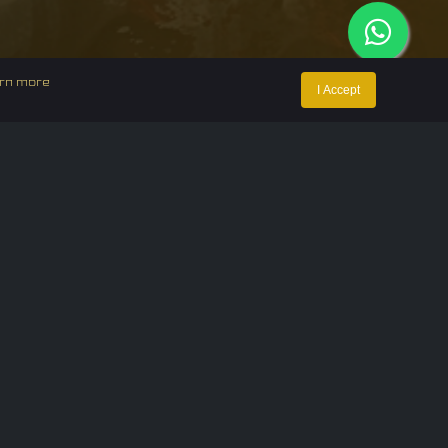
rn more
I Accept
ntact Us