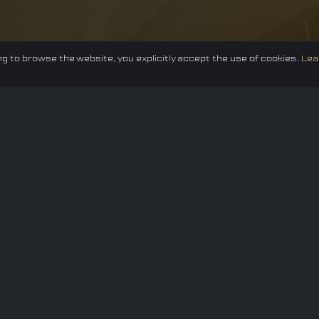
g to browse the website, you explicitly accept the use of cookies.
Lea
Federation
E-sport
Events
News
Careers
Co
Privacy policy
Terms of Use
Cookie Policy
© 2024 TUNESF, Inc