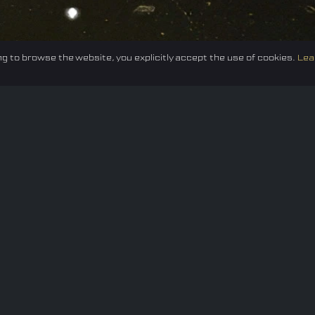
g to browse the website, you explicitly accept the use of cookies.
Lea
Federation
E-sport
Events
News
Careers
Co
Privacy policy
Terms of Use
Cookie Policy
© 2024 TUNESF, Inc