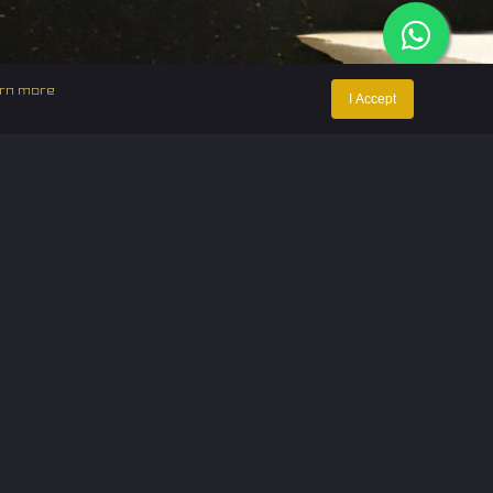
rn more
I Accept
ntact Us