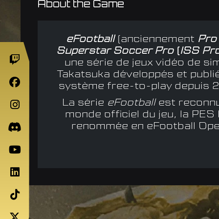
About the Game
eFootball
(anciennement
Pro
Superstar Soccer Pro
(
ISS Pr
une série de jeux vidéo de si
Takatsuka développés et publi
système free-to-play depuis 2
La série
eFootball
est reconnu
monde officiel du jeu, la PES 
renommée en eFootball Open 