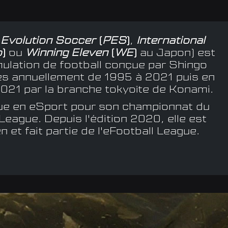
 Evolution Soccer
(
PES
)
,
International
o
)
ou
Winning Eleven
(
WE
)
au Japon) est
mulation de football conçue par Shingo
és annuellement de 1995 à 2021 puis en
021 par la branche tokyoïte de Konami.
e en eSport pour son championnat du
League. Depuis l'édition 2020, elle est
et fait partie de l'eFootball League.