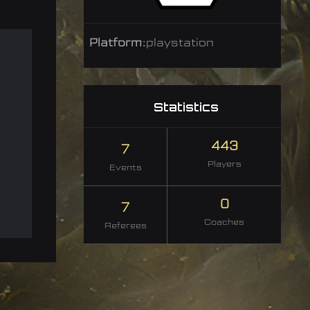
Platform:
playstation
Statistics
443
7
Players
Events
0
7
Coaches
Referees